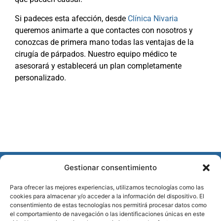
Si padeces esta afección, desde
Clínica Nivaria
queremos animarte a que contactes con nosotros y
conozcas de primera mano todas las ventajas de la
cirugía de párpados. Nuestro equipo médico te
asesorará y establecerá un plan completamente
personalizado.
Gestionar consentimiento
Haz clic
CONÓCENOS
ENCUÉNTRANOS
DÓNDE
Para ofrecer las mejores experiencias, utilizamos tecnologías como las
para
EN
ESTAMOS
cookies para almacenar y/o acceder a la información del dispositivo. El
aceptar
Contacto
consentimiento de estas tecnologías nos permitirá procesar datos como
cookies de
el comportamiento de navegación o las identificaciones únicas en este