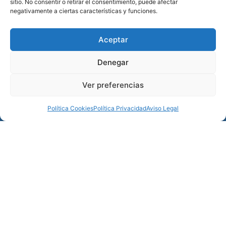
sitio. No consentir o retirar el consentimiento, puede afectar
marketing
Cuadro
negativamente a ciertas características y funciones.
médico
y permitir
este
Aviso
contenido
Aceptar
Legal
Denegar
Política
Privacidad
Ver preferencias
Política
Política Cookies
Política Privacidad
Aviso Legal
Cookies
Colaboraciones