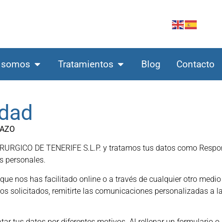
 somos
Tratamientos
Blog
Contacto
idad
TAZO
CO DE TENERIFE S.L.P. y tratamos tus datos como Responsab
s personales.
e nos has facilitado online o a través de cualquier otro medio
ctos solicitados, remitirte las comunicaciones personalizadas a l
ar tus datos por diferentes motivos. Al rellenar un formulario 