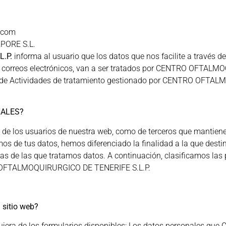
.com
PORE S.L.
.P.
informa al usuario que los datos que nos facilite a través d
 de correos electrónicos, van a ser tratados por CENTRO OFTAL
tro de Actividades de tratamiento gestionado por CENTRO OFTA
NALES?
de los usuarios de nuestra web, como de terceros que mantienen
mos de tus datos, hemos diferenciado la finalidad a la que desti
nas de las que tratamos datos. A continuación, clasificamos las
O OFTALMOQUIRURGICO DE TENERIFE S.L.P.
 sitio web?
alquiera de los formularios disponibles: Los datos personal