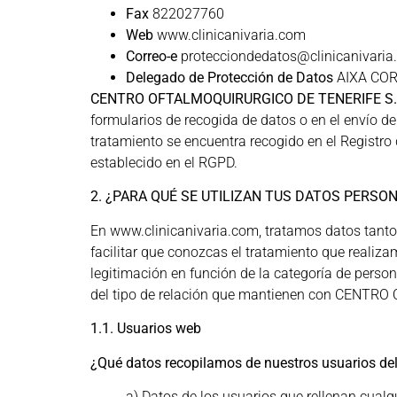
Fax
822027760
Web
www.clinicanivaria.com
Correo-e
protecciondedatos@clinicanivaria
Delegado de Protección de Datos
AIXA COR
CENTRO OFTALMOQUIRURGICO DE TENERIFE S.L
formularios de recogida de datos o en el envío
tratamiento se encuentra recogido en el Regis
establecido en el RGPD.
2. ¿PARA QUÉ SE UTILIZAN TUS DATOS PERSO
En www.clinicanivaria.com, tratamos datos tanto 
facilitar que conozcas el tratamiento que realiza
legitimación en función de la categoría de perso
del tipo de relación que mantienen con CENTR
1.1. Usuarios web
¿Qué datos recopilamos de nuestros usuarios del
a) Datos de los usuarios que rellenan cu