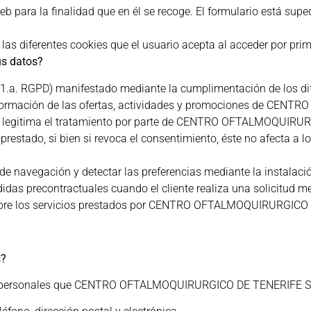
b para la finalidad que en él se recoge. El formulario está suped
as diferentes cookies que el usuario acepta al acceder por pri
us datos?
6.1.a. RGPD) manifestado mediante la cumplimentación de los dife
nformación de las ofertas, actividades y promociones de CEN
que legitima el tratamiento por parte de CENTRO OFTALMOQUIRUR
restado, si bien si revoca el consentimiento, éste no afecta a l
s de navegación y detectar las preferencias mediante la instalaci
idas precontractuales cuando el cliente realiza una solicitud me
sobre los servicios prestados por CENTRO OFTALMOQUIRURGICO 
s?
s personales que CENTRO OFTALMOQUIRURGICO DE TENERIFE S.L.P