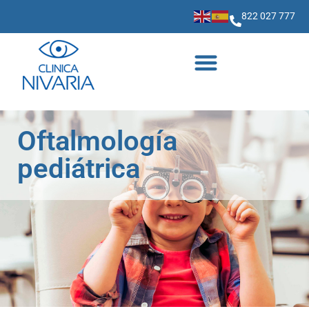
822 027 777
Oftalmología
pediátrica